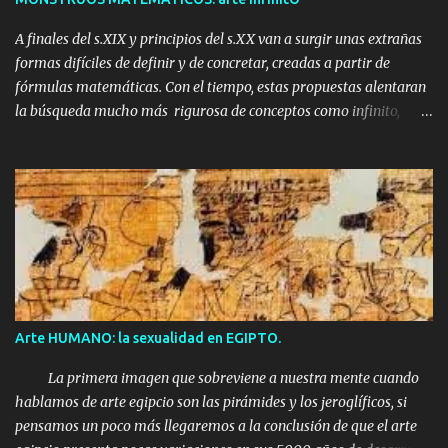
A finales del s.XIX y principios del s.XX van a surgir unas extrañas
formas difíciles de definir y de concretar, creadas a partir de
fórmulas matemáticas. Con el tiempo, estas propuestas alentaran
la búsqueda mucho más rigurosa de conceptos como infinito,
curva continua o dimensión. En su nacimiento serán tachadas
como 'MONSTRUOS MATEMÁTICOS'. Benoît Mandrelbot a
mediados del s.XX los recopilará y los categorizará en una nueva
teoría geométrica: los FRACTALES, para Mandrelbolt estos
monstruos matemáticos serán estructuras geométricas
demasiado irregulares para su descripción a partir de la
matemática tradicional y que además pueden ampliarse infinitas
veces revelando siempre la misma estructura, de modo que una
parte equivale siempre al todo. Un MONSTRUO en matemáticas
Arte HUMANO: la sexualidad en EGIPTO.
es un "objeto" que existe sólo en un espacio de 196.883
dimensiones. Lo curioso de esta inimaginable forma no es en
La primera imagen que sobreviene a nuestra mente cuando
cuantas dimensiones se encuentra, sino sus simetrías, ya que se t...
hablamos de arte egipcio son las pirámides y los jeroglíficos, si
pensamos un poco más llegaremos a la conclusión de que el arte