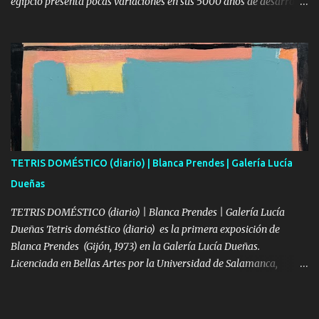
egipcio presenta pocas variaciones en sus 5000 años de desarrollo
y que se trata de un arte fundamentalmente religioso, en concreto
funerario. Pápiro erótico de Turín. Ciertamente en la época de los
faraones el arte va a estar muy estandarizado y fiscalizado por la
corte, no obstante si escarbamos un poco en la arena del desierto
podremos encontrar otras muestras no tan habituales pero que
ponen al descubierto un Egipto más vivido. Uno de esos ejemplos
es el “Papiro erótico de Turín” el papiro 55.001, del museo egipcio
de Turín, es un manuscrito de 2.59 metros de longitud, realizado
entre 1550-1070 a.c encontrado en la zona de Tebas concretamente
TETRIS DOMÉSTICO (diario) | Blanca Prendes | Galería Lucía
en Deir el-Medina en el s.XVI, en el se muestran doce escenas
Dueñas
sexuales de manera explícita realizadas...
TETRIS DOMÉSTICO (diario) | Blanca Prendes | Galería Lucía
Dueñas Tetris doméstico (diario) es la primera exposición de
Blanca Prendes (Gijón, 1973) en la Galería Lucía Dueñas.
Licenciada en Bellas Artes por la Universidad de Salamanca,
estudió en Kassel y en la HFG Offenbach, Frankfurt, mientras
desarrollaba parte de su actividad creativa, la cual continuó en
Badajoz y más tarde en Asturias donde ha fijado su residencia. Sus