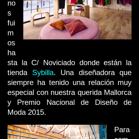
no
s
fui
m
os
ha
sta la C/ Noviciado donde están la
tienda
Sybilla
. Una diseñadora que
siempre ha tenido una relación muy
especial con nuestra querida Mallorca
y Premio Nacional de Diseño de
Moda 2015.
Para