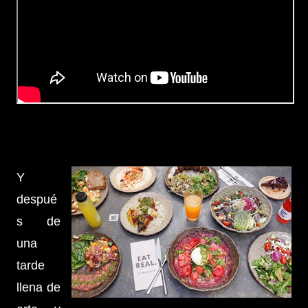
Y
despué
s de
una
tarde
llena de