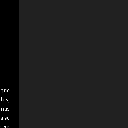
 que
los,
onas
a se
e su