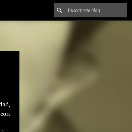
dad,
 con