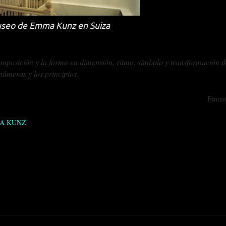
seo de Emma Kunz en Suiza
omposición y la forma en dimensión, ritmo, símbolo y transformación d
números y los principios.
Emma
A KUNZ