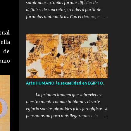
surgir unas extrañas formas difíciles de
definir y de concretar, creadas a partir de
fórmulas matemáticas. Con el tiempo, estas
propuestas alentaran la búsqueda mucho
más rigurosa de conceptos como infinito,
tual
curva continua o dimensión. En su
ella
nacimiento serán tachadas como
o de
'MONSTRUOS MATEMÁTICOS'. Benoît
Mandrelbot a mediados del s.XX los
como
recopilará y los categorizará en una nueva
teoría geométrica: los FRACTALES, para
Mandrelbolt estos monstruos matemáticos
Arte HUMANO: la sexualidad en EGIPTO.
serán estructuras geométricas demasiado
irregulares para su descripción a partir de la
La primera imagen que sobreviene a
matemática tradicional y que además
nuestra mente cuando hablamos de arte
pueden ampliarse infinitas veces revelando
egipcio son las pirámides y los jeroglíficos, si
siempre la misma estructura, de modo que
pensamos un poco más llegaremos a la
una parte equivale siempre al todo. Un
conclusión de que el arte egipcio presenta
MONSTRUO en matemáticas es un "objeto"
pocas variaciones en sus 5000 años de