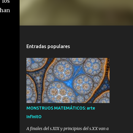
 los
 han
Entradas populares
MONSTRUOS MATEMÁTICOS: arte
InfInItO
A finales del s.XIX y principios del s.XX van a