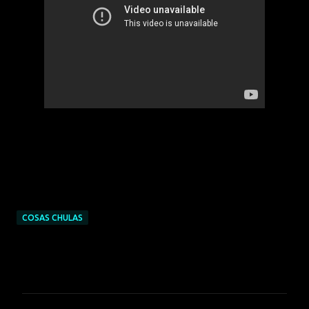
“Es mejor elogiar lo que entiendes de
una persona, que censurar lo que no
entiendes”
Leonardo da Vinci
COSAS CHULAS