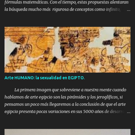
fórmulas matemáticas. Con el tiempo, estas propuestas alentaran
la búsqueda mucho más rigurosa de conceptos como infinito,
curva continua o dimensión. En su nacimiento serán tachadas
como 'MONSTRUOS MATEMÁTICOS'. Benoît Mandrelbot a
mediados del s.XX los recopilará y los categorizará en una nueva
teoría geométrica: los FRACTALES, para Mandrelbolt estos
monstruos matemáticos serán estructuras geométricas
demasiado irregulares para su descripción a partir de la
matemática tradicional y que además pueden ampliarse infinitas
veces revelando siempre la misma estructura, de modo que una
parte equivale siempre al todo. Un MONSTRUO en matemáticas
Arte HUMANO: la sexualidad en EGIPTO.
es un "objeto" que existe sólo en un espacio de 196.883
dimensiones. Lo curioso de esta inimaginable forma no es en
La primera imagen que sobreviene a nuestra mente cuando
cuantas dimensiones se encuentra, sino sus simetrías, ya que se t...
hablamos de arte egipcio son las pirámides y los jeroglíficos, si
pensamos un poco más llegaremos a la conclusión de que el arte
egipcio presenta pocas variaciones en sus 5000 años de desarrollo
y que se trata de un arte fundamentalmente religioso, en concreto
funerario. Pápiro erótico de Turín. Ciertamente en la época de los
faraones el arte va a estar muy estandarizado y fiscalizado por la