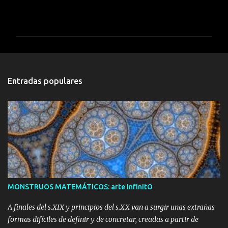
C
o
m
e
n
t
Entradas populares
a
r
i
o
s
MONSTRUOS MATEMÁTICOS: arte InfInItO
A finales del s.XIX y principios del s.XX van a surgir unas extrañas
formas difíciles de definir y de concretar, creadas a partir de