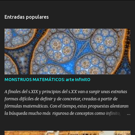
n
t
Entradas populares
a
r
i
o
s
MONSTRUOS MATEMÁTICOS: arte InfInItO
A finales del s.XIX y principios del s.XX van a surgir unas extrañas
formas difíciles de definir y de concretar, creadas a partir de
fórmulas matemáticas. Con el tiempo, estas propuestas alentaran
la búsqueda mucho más rigurosa de conceptos como infinito,
curva continua o dimensión. En su nacimiento serán tachadas
como 'MONSTRUOS MATEMÁTICOS'. Benoît Mandrelbot a